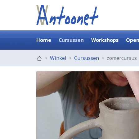
Home
Cursussen
Workshops
Open
Winkel
Cursussen
zomercursus