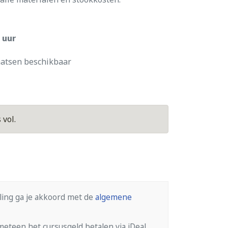
0 uur
aatsen beschikbaar
vol.
ling ga je akkoord met de
algemene
eteen het cursusgeld betalen via iDeal.