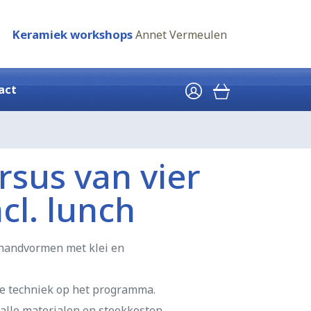
Keramiek workshops
Annet Vermeulen
act
sus van vier
cl. lunch
e handvormen met klei en
re techniek op het programma.
, alle materialen en stookkosten.