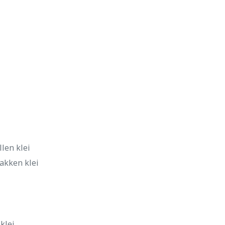
len klei
akken klei
klei