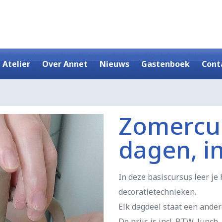
 Atelier
Over Annet
Nieuws
Gastenboek
Cont
Zomercur
dagen, in
In deze basiscursus leer j
decoratietechnieken.
Elk dagdeel staat een ande
De prijs is incl. BTW, lunch