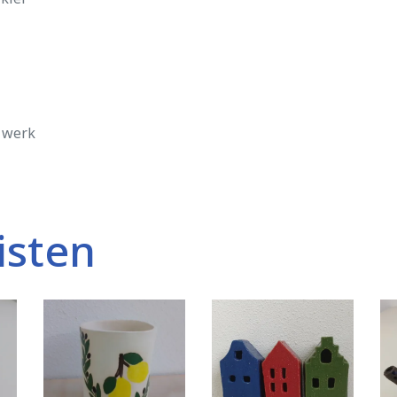
t werk
isten